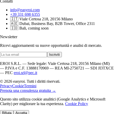
Contatti
info@easyroi.com
+39 331 698 6355
🇮🇹 Viale Certosa 218, 20156 Milano
🇦🇪 Dubai, Business Bay, B2B Tower, Office 2311
🇮🇩 Bali, coming soon
Newsletter
Ricevi aggiornamenti su nuove opportunità e analisi di mercato.
Iscriviti
EROI S.R.L. — Sede legale: Viale Certosa 218, 20156 Milano (MI)
— P.IVA e C.F. 13888170969 — REA MI-2750721 — SDI JI3TXCE
— PEC
eroi.srl@pec.it
© 2026 easyroi. Tutti i diritti riservati.
Privacy
Cookie
Termini
Prenota una consulenza gratuita →
Questo sito utilizza cookie analitici (Google Analytics e Microsoft
Clarity) per migliorare la tua esperienza.
Cookie Policy
Rifiuta
Accetta